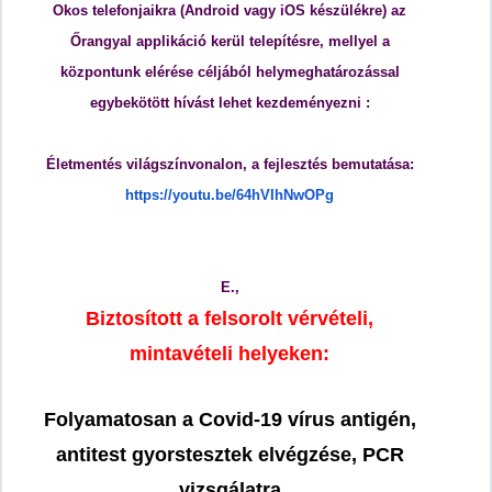
Okos telefonjaikra (Android vagy iOS készülékre) az
Őrangyal applikáció kerül telepítésre, mellyel a
központunk elérése céljából helymeghatározással
egybekötött hívást lehet kezdeményezni :
Életmentés világszínvonalon, a fejlesztés bemutatása:
https://youtu.be/64hVIhNwOPg
E.,
Biztosított a felsorolt v
érvételi,
mintavételi helyeken:
Folyamatosan a Covid-19 vírus antigén,
antitest gyorstesztek elvégzése, PCR
vizsgálatra