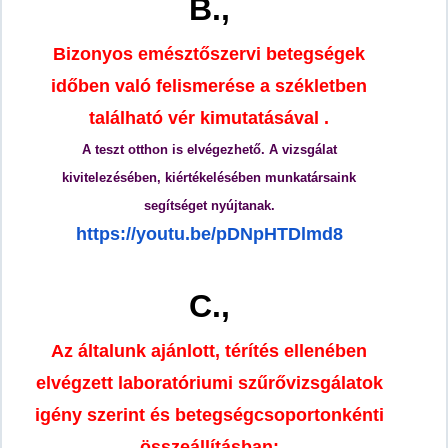
B.,
Bizonyos emésztőszervi betegségek
időben való felismerése a székletben
található vér kimutatásával .
A teszt otthon is elvégezhető. A vizsgálat
kivitelezésében, kiértékelésében munkatársaink
segítséget nyújtanak.
https://youtu.be/pDNpHTDlmd8
C.,
Az általunk ajánlott, térítés ellenében
elvégzett laboratóriumi szűrővizsgálatok
igény szerint és betegségcsoportonkénti
összeállításban: