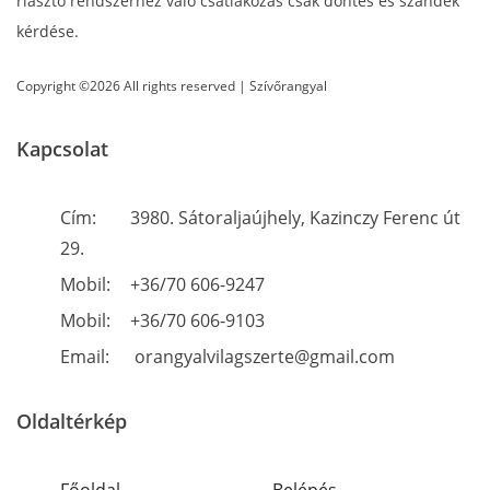
riasztó rendszerhez való csatlakozás csak döntés és szándék
kérdése.
Copyright ©2026 All rights reserved | Szívőrangyal
Kapcsolat
Cím:
3980. Sátoraljaújhely, Kazinczy Ferenc út
29.
Mobil:
+36/70 606-9247
Mobil:
+36/70 606-9103
Email:
orangyalvilagszerte@gmail.com
Oldaltérkép