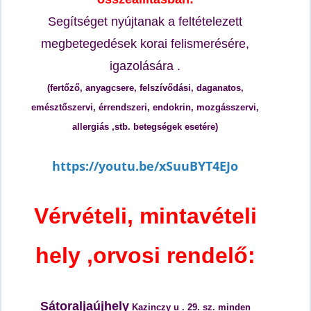
Segítséget nyújtanak a feltételezett
megbetegedések korai felismerésére,
igazolására .
(fertőző, anyagcsere, felszívődási, daganatos,
emésztőszervi, érrendszeri, endokrin, mozgásszervi,
allergiás ,stb. betegségek esetére)
https://youtu.be/xSuuBYT4EJo
Vérvételi, mintavételi
hely ,orvosi rendelő:
Sátoraljaújhely
Kazinczy u . 29. sz. minden