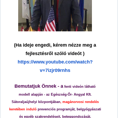
(Ha ideje engedi, kérem nézze meg a
fejlesztésről szóló videót )
https://www.youtube.com/watch?
v=7izjr09rnhs
Bemutatjuk Önnek - a
fenti videón látható
modell alapján
- az Egészség-Őr- Angyal Kft.
Sátoraljaújhelyi központjában
, magánorvosi rendelés
keretében induló
prevenciós programját, belgyógyászati
és egyéb szakrendeléseit, beteggondozását.