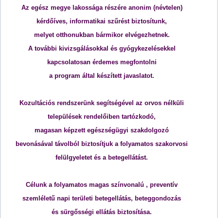
Az egész megye lakossága részére anonim (névtelen)
kérdőíves, informatikai szűrést biztosítunk,
melyet otthonukban bármikor elvégezhetnek.
A további kivizsgálásokkal és gyógykezelésekkel
kapcsolatosan
érdemes megfontolni
a program által készített javaslatot
.
Kozultációs rendszerünk segítségével az orvos nélküli
települések rendelőiben tartózkodó,
magasan képzett egészségügyi
szakdolgozó
bevonásával távolból biztosítjuk a folyamatos szakorvosi
felülgyeletet és a betegellátást.
Célunk a folyamatos magas színvonalú , preventív
szemléletű napi területi betegellátás, beteggondozás
és sürgősségi ellátás biztosítása.