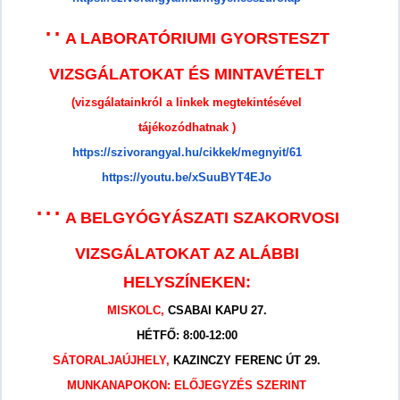
⋅
⋅
A LABORATÓRIUMI GYORSTESZT
VIZSGÁLATOKAT ÉS MINTAVÉTELT
(vizsgálatainkról a linkek megtekintésével
tájékozódhatnak )
https://szivorangyal.hu/cikkek/megnyit/61
https://youtu.be/xSuuBYT4EJo
⋅
⋅
⋅
A BELGYÓGYÁSZATI SZAKORVOSI
VIZSGÁLATOKAT AZ ALÁBBI
HELYSZÍNEKEN:
MISKOLC,
CSABAI KAPU 27.
HÉTFŐ: 8:00-12:00
SÁTORALJAÚJHELY,
KAZINCZY FERENC ÚT 29.
MUNKANAPOKON: ELŐJEGYZÉS SZERINT