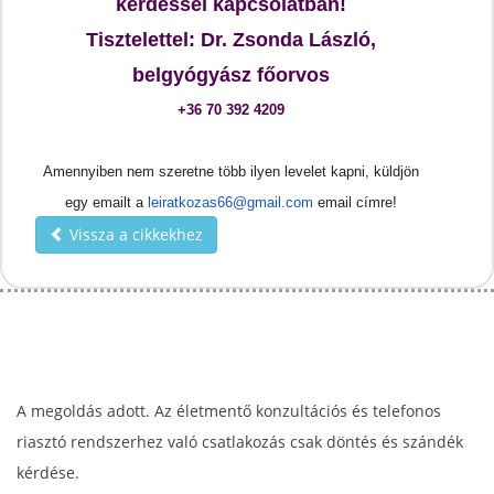
kérdéssel kapcsolatban!
Tisztelettel: Dr. Zsonda László,
belgyógyász főorvos
+36 70 392 4209
Amennyiben nem szeretne több ilyen levelet kapni, küldjön
egy emailt a
leiratkozas66@gmail.com
email címre!
Vissza a cikkekhez
A megoldás adott. Az életmentő konzultációs és telefonos
riasztó rendszerhez való csatlakozás csak döntés és szándék
kérdése.