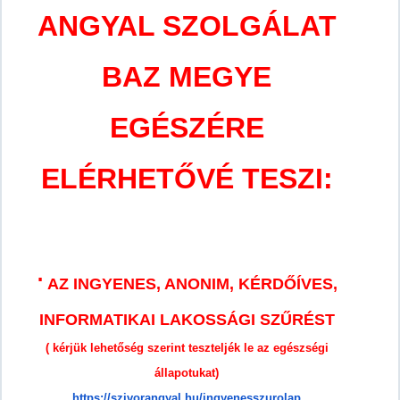
ANGYAL SZOLGÁLAT
BAZ MEGYE
EGÉSZÉRE
ELÉRHETŐVÉ TESZI:
⋅
AZ INGYENES, ANONIM, KÉRDŐÍVES,
INFORMATIKAI LAKOSSÁGI SZŰRÉST
( kérjük lehetőség szerint teszteljék le az egészségi
állapotukat)
https://szivorangyal.hu/ingyenesszurolap