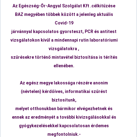
Az Egészség-Őr-Angyal Szolgálat Kft .célkitűzése
BAZ megyében többek között a jelenleg aktuális
Covid-19
járvánnyal kapcsolatos gyorsteszt,
PCR és antitest
vizsgálatokon kívül a mindennapi rutin laboratóriumi
vizsgálatokra ,
szűrésekre
történő
mintavétel biztosítása is térítés
ellenében.
Az egész megye lakossága részére anonim
(névtelen) kérdőíves, informatikai szűrést
biztosítunk,
melyet otthonukban bármikor elvégezhetnek és
ennek az eredményét
a további kivizsgálásokkal és
gyógykezelésekkel
kapcsolatosan
érdemes
megfontolniuk.-