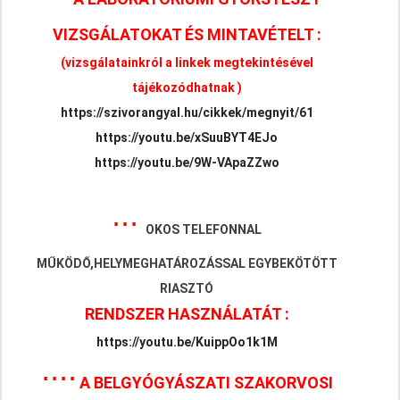
VIZSGÁLATOKAT ÉS MINTAVÉTELT :
(vizsgálatainkról a linkek megtekintésével
tájékozódhatnak )
https://szivorangyal.hu/cikkek/megnyit/61
https://youtu.be/xSuuBYT4EJo
https://youtu.be/9W-VApaZZwo
⋅
⋅
⋅
OKOS TELEFONNAL
MŰKÖDŐ,HELYMEGHATÁROZÁSSAL EGYBEKÖTÖTT
RIASZTÓ
RENDSZER HASZNÁLATÁT :
https://youtu.be/KuippOo1k1M
⋅
⋅
⋅
⋅
A BELGYÓGYÁSZATI SZAKORVOSI