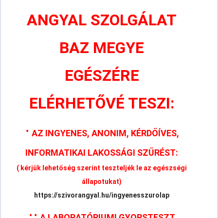
ANGYAL SZOLGÁLAT
BAZ MEGYE
EGÉSZÉRE
ELÉRHETŐVÉ TESZI:
⋅
AZ INGYENES, ANONIM, KÉRDŐÍVES,
INFORMATIKAI LAKOSSÁGI SZŰRÉST:
( kérjük lehetőség szerint teszteljék le az egészségi
állapotukat)
https://szivorangyal.hu/ingyenesszurolap
⋅
⋅
A LABORATÓRIUMI GYORSTESZT