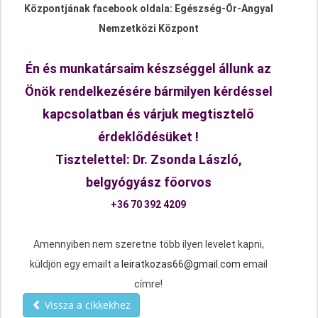
Központjának facebook oldala: Egészség-Őr-Angyal
Nemzetközi Központ
Én és munkatársaim készséggel állunk az
Önök rendelkezésére bármilyen kérdéssel
kapcsolatban és várjuk megtisztelő
érdeklődésüket !
Tisztelettel: Dr. Zsonda László,
belgyógyász főorvos
+36 70 392 4209
Amennyiben nem szeretne több ilyen levelet kapni,
küldjön egy emailt a
leiratkozas66@gmail.com
email
címre!
Vissza a cikkekhez