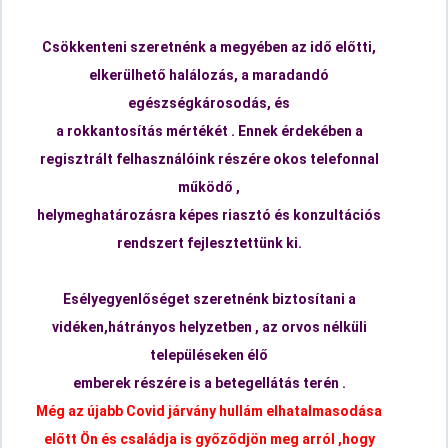
Csökkenteni szeretnénk a megyében az idő előtti,
elkerülhető halálozás, a maradandó
egészségkárosodás, és
a rokkantosítás
mértékét . Ennek érdekében a
regisztrált felhasználóink részére okos telefonnal
működő ,
helymeghatározásra képes riasztó és konzultációs
rendszert fejlesztettünk ki.
Esélyegyenlőséget szeretnénk biztosítani a
vidéken,hátrányos helyzetben ,
az orvos nélküli
településeken élő
emberek részére is a betegellátás terén .
Még az újabb Covid járvány hullám elhatalmasodása
előtt Ön és családja is győződjön meg arról ,hogy