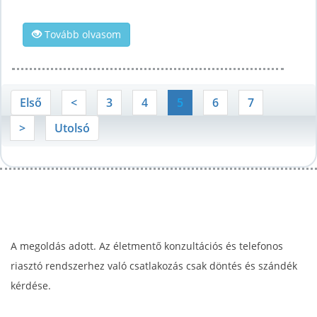
Tovább olvasom
Első
<
3
4
5
6
7
>
Utolsó
A megoldás adott. Az életmentő konzultációs és telefonos
riasztó rendszerhez való csatlakozás csak döntés és szándék
kérdése.