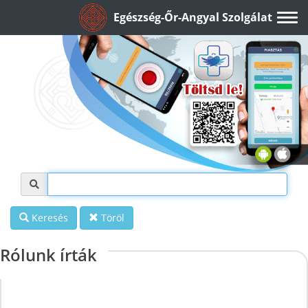
Egészség-Őr-Angyal Szolgálat
Keresés
Töröl
Rólunk írták